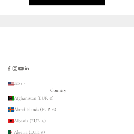
USD $
Country
Afghanistan (EUR €)
Åland Islands (EUR €)
Albania (EUR €)
Algeria (EUR €)